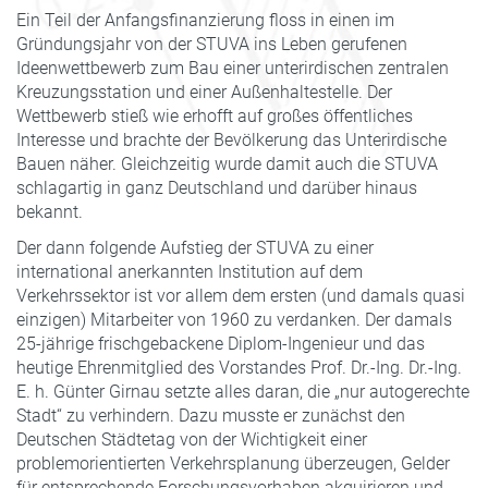
Ein Teil der Anfangsfinanzierung floss in einen im
Gründungsjahr von der STUVA ins Leben gerufenen
Ideenwettbewerb zum Bau einer unterirdischen zentralen
Kreuzungsstation und einer Außenhaltestelle. Der
Wettbewerb stieß wie erhofft auf großes öffentliches
Interesse und brachte der Bevölkerung das Unterirdische
Bauen näher. Gleichzeitig wurde damit auch die STUVA
schlagartig in ganz Deutschland und darüber hinaus
bekannt.
Der dann folgende Aufstieg der STUVA zu einer
international anerkannten Institution auf dem
Verkehrssektor ist vor allem dem ersten (und damals quasi
einzigen) Mitarbeiter von 1960 zu verdanken. Der damals
25-jährige frischgebackene Diplom-Ingenieur und das
heutige Ehrenmitglied des Vorstandes Prof. Dr.-Ing. Dr.-Ing.
E. h. Günter Girnau setzte alles daran, die „nur autogerechte
Stadt“ zu verhindern. Dazu musste er zunächst den
Deutschen Städtetag von der Wichtigkeit einer
problemorientierten Verkehrsplanung überzeugen, Gelder
für entsprechende Forschungsvorhaben akquirieren und