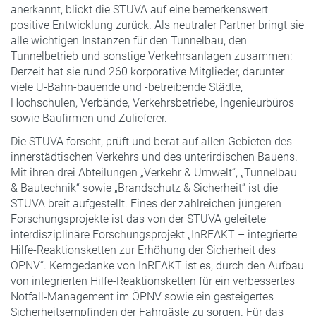
anerkannt, blickt die STUVA auf eine bemerkenswert
positive Entwicklung zurück. Als neutraler Partner bringt sie
alle wichtigen Instanzen für den Tunnelbau, den
Tunnelbetrieb und sonstige Verkehrsanlagen zusammen:
Derzeit hat sie rund 260 korporative Mitglieder, darunter
viele U-Bahn-bauende und -betreibende Städte,
Hochschulen, Verbände, Verkehrsbetriebe, Ingenieurbüros
sowie Baufirmen und Zulieferer.
Die STUVA forscht, prüft und berät auf allen Gebieten des
innerstädtischen Verkehrs und des unterirdischen Bauens.
Mit ihren drei Abteilungen „Verkehr & Umwelt“, „Tunnelbau
& Bautechnik“ sowie „Brandschutz & Sicherheit“ ist die
STUVA breit aufgestellt. Eines der zahlreichen jüngeren
Forschungsprojekte ist das von der STUVA geleitete
interdisziplinäre Forschungsprojekt „InREAKT – integrierte
Hilfe-Reaktionsketten zur Erhöhung der Sicherheit des
ÖPNV“. Kerngedanke von InREAKT ist es, durch den Aufbau
von integrierten Hilfe-Reaktionsketten für ein verbessertes
Notfall-Management im ÖPNV sowie ein gesteigertes
Sicherheitsempfinden der Fahrgäste zu sorgen. Für das