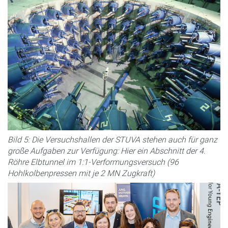
Bild 5: Die Versuchshallen der STUVA stehen auch für ganz
große Aufgaben zur Verfügung: Hier ein Abschnitt der 4.
Röhre Elbtunnel im 1:1-Verformungsversuch (96
Hohlkolbenpressen mit je 2 MN Zugkraft)