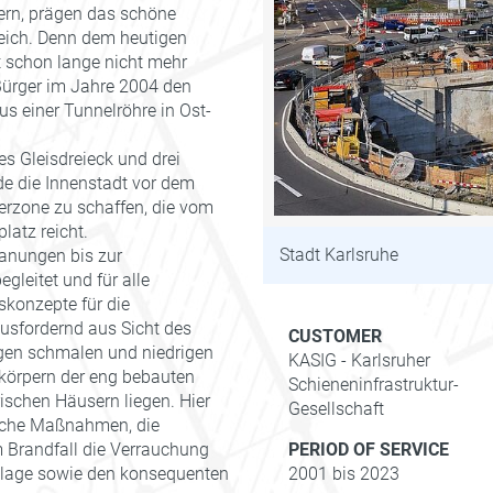
ern, prägen das schöne
leich. Denn dem heutigen
t schon lange nicht mehr
ürger im Jahre 2004 den
s einer Tunnelröhre in Ost-
hes Gleisdreieck und drei
 die Innenstadt vor dem
erzone zu schaffen, die vom
latz reicht.
Stadt Karlsruhe
lanungen bis zur
leitet und für alle
skonzepte für die
ausfordernd aus Sicht des
CUSTOMER
gen schmalen und niedrigen
KASIG - Karlsruher
enkörpern der eng bebauten
Schieneninfrastruktur-
rischen Häusern liegen. Hier
Gesellschaft
ische Maßnahmen, die
 Brandfall die Verrauchung
PERIOD OF SERVICE
nlage sowie den konsequenten
2001 bis 2023