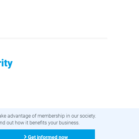
ity
ecome a member
ake advantage of membership in our society.
nd out how it benefits your business.
Get informed now