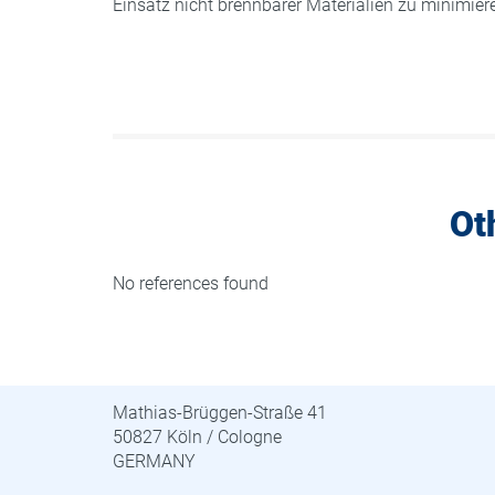
Einsatz nicht brennbarer Materialien zu minimier
Ot
No references found
STUVA · STUVAtec
Mathias-Brüggen-Straße 41
50827 Köln / Cologne
GERMANY