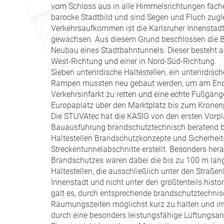
vom Schloss aus in alle Himmelsrichtungen fäch
barocke Stadtbild und sind Segen und Fluch zug
Verkehrsaufkommen ist die Karlsruher Innenstad
gewachsen. Aus diesem Grund beschlossen die B
Neubau eines Stadtbahntunnels. Dieser besteht au
West-Richtung und einer in Nord-Süd-Richtung.
Sieben unterirdische Haltestellen, ein unterirdisc
Rampen mussten neu gebaut werden, um am Ende
Verkehrsinfarkt zu retten und eine echte Fußgäng
Europaplatz über den Marktplatz bis zum Kronenp
Die STUVAtec hat die KASIG von den ersten Vorp
Bauausführung brandschutztechnisch beratend beg
Haltestellen Brandschutzkonzepte und Sicherheit
Streckentunnelabschnitte erstellt. Besonders her
Brandschutzes waren dabei die bis zu 100 m lan
Haltestellen, die ausschließlich unter den Straß
Innenstadt und nicht unter den größtenteils histo
galt es, durch entsprechende brandschutztechn
Räumungszeiten möglichst kurz zu halten und im
durch eine besonders leistungsfähige Lüftungsa