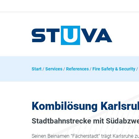
Start
/
Services
/
References
/
Fire Safety & Security
/
Kombilösung Karlsru
Stadtbahnstrecke mit Südabzw
Seinen Beinamen "Fächerstadt" trägt Karlsruhe zur