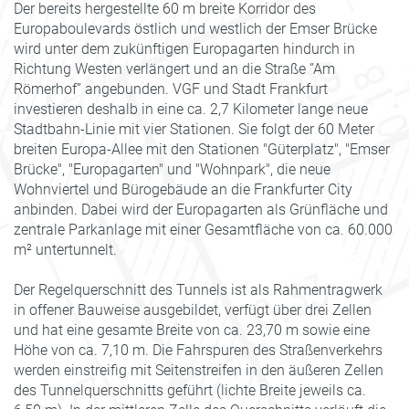
Der bereits hergestellte 60 m breite Korridor des
Europaboulevards östlich und westlich der Emser Brücke
wird unter dem zukünftigen Europagarten hindurch in
Richtung Westen verlängert und an die Straße ”Am
Römerhof” angebunden. VGF und Stadt Frankfurt
investieren deshalb in eine ca. 2,7 Kilometer lange neue
Stadtbahn-Linie mit vier Stationen. Sie folgt der 60 Meter
breiten Europa-Allee mit den Stationen "Güterplatz", "Emser
Brücke", "Europagarten" und "Wohnpark", die neue
Wohnviertel und Bürogebäude an die Frankfurter City
anbinden. Dabei wird der Europagarten als Grünfläche und
zentrale Parkanlage mit einer Gesamtfläche von ca. 60.000
m² untertunnelt.
Der Regelquerschnitt des Tunnels ist als Rahmentragwerk
in offener Bauweise ausgebildet, verfügt über drei Zellen
und hat eine gesamte Breite von ca. 23,70 m sowie eine
Höhe von ca. 7,10 m. Die Fahrspuren des Straßenverkehrs
werden einstreifig mit Seitenstreifen in den äußeren Zellen
des Tunnelquerschnitts geführt (lichte Breite jeweils ca.