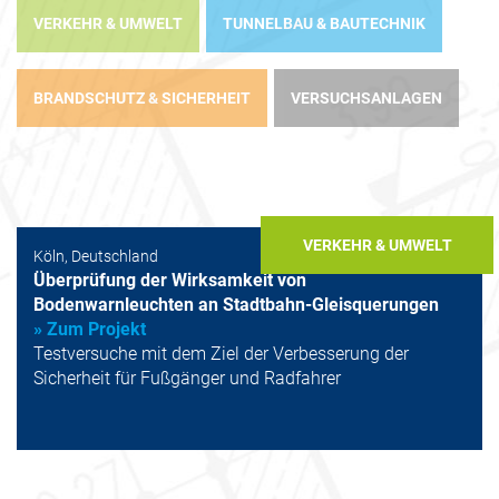
VERKEHR & UMWELT
TUNNELBAU & BAUTECHNIK
BRANDSCHUTZ & SICHERHEIT
VERSUCHSANLAGEN
VERKEHR & UMWELT
Köln, Deutschland
Überprüfung der Wirksamkeit von
Bodenwarnleuchten an Stadtbahn-Gleisquerungen
» Zum Projekt
Testversuche mit dem Ziel der Verbesserung der
Sicherheit für Fußgänger und Radfahrer