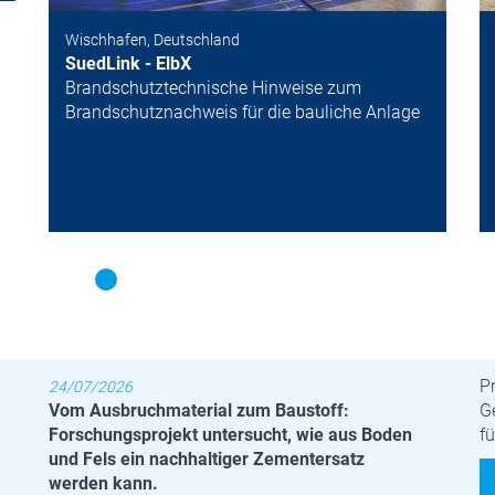
Wischhafen, Deutschland
SuedLink - ElbX
Brandschutztechnische Hinweise zum
Brandschutznachweis für die bauliche Anlage
Neuigkeiten
M
Pr
24/07/2026
Vom Ausbruchmaterial zum Baustoff:
Ge
Forschungsprojekt untersucht, wie aus Boden
fü
und Fels ein nachhaltiger Zementersatz
werden kann.