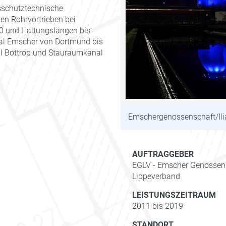
sschutztechnische
n Rohrvortrieben bei
 und Haltungslängen bis
l Emscher von Dortmund bis
l Bottrop und Stauraumkanal
Emschergenossenschaft/Ili
AUFTRAGGEBER
EGLV - Emscher Genossen
Lippeverband
LEISTUNGSZEITRAUM
2011 bis 2019
STANDORT