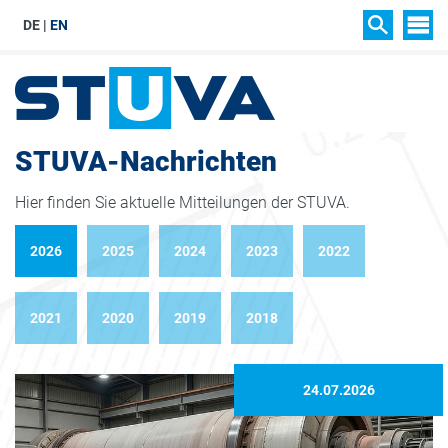
DE
EN
SIT
SUCHEN
STUVA-Nachrichten
Hier finden Sie aktuelle Mitteilungen der STUVA.
2026
2025
2024
2023
2022
2021
2020
2019
2018
24.07.2026