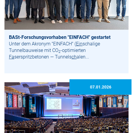
BASt-Forschungsvorhaben "EINFACH" gestartet
Unter dem Akronym "EINFACH" (
Ein
schalige
Tunnelbauweise mit CO
-optimierten
2
Fa
serspritzbetonen — Tunnels
ch
alen...
07.01.2026