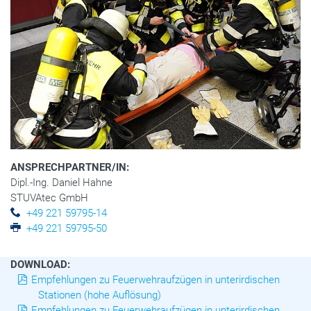
ANSPRECHPARTNER/IN:
Dipl.-Ing. Daniel Hahne
STUVAtec GmbH
+49 221 59795-14
+49 221 59795-50
DOWNLOAD:
Empfehlungen zu Feuerwehraufzügen in unterirdischen
Stationen (hohe Auflösung)
Empfehlungen zu Feuerwehraufzügen in unterirdischen