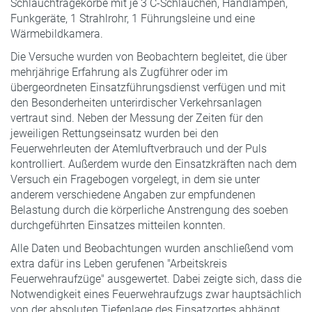
Schlauchtragekörbe mit je 3 C-Schläuchen, Handlampen,
Funkgeräte, 1 Strahlrohr, 1 Führungsleine und eine
Wärmebildkamera.
Die Versuche wurden von Beobachtern begleitet, die über
mehrjährige Erfahrung als Zugführer oder im
übergeordneten Einsatzführungsdienst verfügen und mit
den Besonderheiten unterirdischer Verkehrsanlagen
vertraut sind. Neben der Messung der Zeiten für den
jeweiligen Rettungseinsatz wurden bei den
Feuerwehrleuten der Atemluftverbrauch und der Puls
kontrolliert. Außerdem wurde den Einsatzkräften nach dem
Versuch ein Fragebogen vorgelegt, in dem sie unter
anderem verschiedene Angaben zur empfundenen
Belastung durch die körperliche Anstrengung des soeben
durchgeführten Einsatzes mitteilen konnten.
Alle Daten und Beobachtungen wurden anschließend vom
extra dafür ins Leben gerufenen "Arbeitskreis
Feuerwehraufzüge" ausgewertet. Dabei zeigte sich, dass die
Notwendigkeit eines Feuerwehraufzugs zwar hauptsächlich
von der absoluten Tiefenlage des Einsatzortes abhängt,